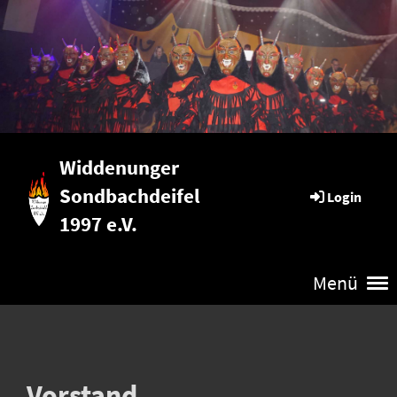
Widdenunger
Sondbachdeifel
Login
1997 e.V.
Menü
Vorstand