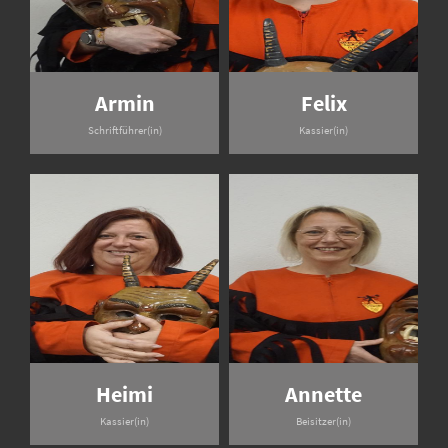
Armin
Felix
Schriftführer(in)
Kassier(in)
Heimi
Annette
Kassier(in)
Beisitzer(in)