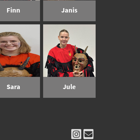
Finn
Janis
Sara
Jule