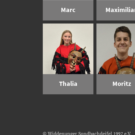
Marc
Maximilia
Thalia
Moritz
© Widdenunger Sondbachdeifel 1997 e.V.