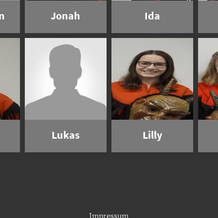
n
Jonah
Ida
Lukas
Lilly
Impressum