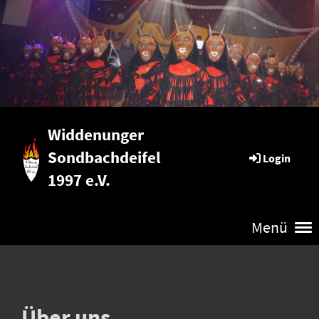
Widdenunger
Sondbachdeifel
Login
1997 e.V.
Menü
Über uns